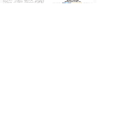
上一篇：
2024内刊总第47期
下一篇：
2023内刊总第45期
联系我们
销售热线：027-87275800
办公电话：027-87279500
邮箱：
pr@sjsydq.com